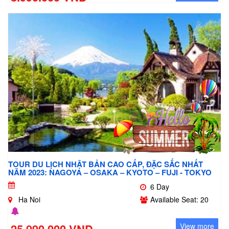
TOUR DU LỊCH NHẬT BẢN CAO CẤP, ĐẶC SẮC NHẤT
NĂM 2023: NAGOYA – OSAKA – KYOTO – FUJI - TOKYO
6 Day
Ha Noi
Available Seat: 20
View more