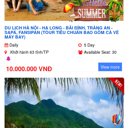
DU LỊCH HÀ NỘI - HẠ LONG - BÃI ĐÍNH, TRÀNG AN -
SAPA, FANSIPAN (TOUR TIÊU CHUẨN BAO GỒM CẢ VÉ
MÁY BAY)
Daily
5 Day
Khởi hành 63 tỉnh/TP
Available Seat: 30
10.000.000 VNĐ
View more