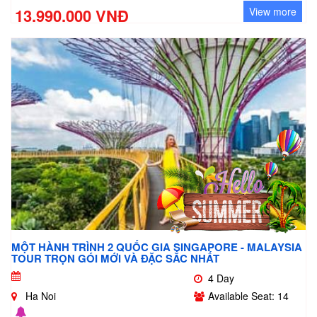
13.990.000 VNĐ
View more
MỘT HÀNH TRÌNH 2 QUỐC GIA SINGAPORE - MALAYSIA
TOUR TRỌN GÓI MỚI VÀ ĐẶC SẮC NHẤT
4 Day
Ha Noi
Available Seat: 14