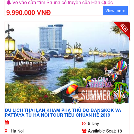
Vé vào cửa tắm Sauna cổ truyền của Hàn Quốc
9.990.000 VNĐ
View more
DU LỊCH THÁI LAN KHÁM PHÁ THỦ ĐÔ BANGKOK VÀ
PATTAYA TỪ HÀ NỘI TOUR TIÊU CHUẨN HÈ 2019
5 Day
Ha Noi
Available Seat: 18