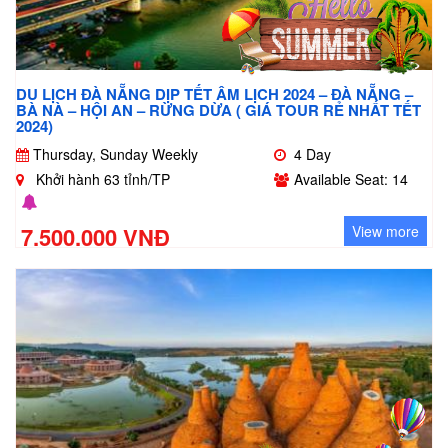
DU LỊCH ĐÀ NẴNG DỊP TẾT ÂM LỊCH 2024 – ĐÀ NẴNG –
BÀ NÀ – HỘI AN – RỪNG DỪA ( GIÁ TOUR RẺ NHẤT TẾT
2024)
Thursday, Sunday Weekly
4 Day
Khởi hành 63 tỉnh/TP
Available Seat: 14
7.500.000 VNĐ
View more