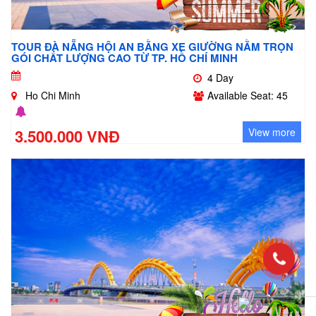
TOUR ĐÀ NẴNG HỘI AN BẰNG XE GIƯỜNG NẰM TRỌN
GÓI CHẤT LƯỢNG CAO TỪ TP. HỒ CHÍ MINH
4 Day
Ho Chi Minh
Available Seat: 45
3.500.000 VNĐ
View more