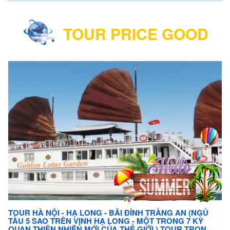
TOUR PRICE GOOD
TOUR HÀ NỘI - HẠ LONG - BÃI ĐÍNH TRÀNG AN (NGỦ
TẦU 5 SAO TRÊN VỊNH HẠ LONG - MỘT TRONG 7 KỲ
QUAN THIÊN NHIÊN MỚI CỦA THẾ GIỚI ) TOUR TRỌN