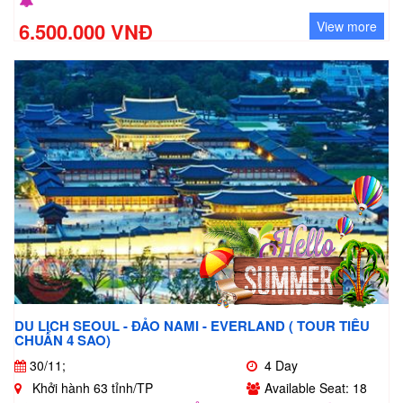
6.500.000 VNĐ
View more
DU LỊCH SEOUL - ĐẢO NAMI - EVERLAND ( TOUR TIÊU
CHUẨN 4 SAO)
30/11;
4 Day
Khởi hành 63 tỉnh/TP
Available Seat: 18