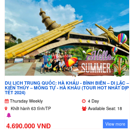
DU LỊCH TRUNG QUỐC: HÀ KHẨU - BÌNH BIÊN – DI LẶC –
KIẾN THỦY – MÔNG TỰ - HÀ KHẨU (TOUR HOT NHẤT DỊP
TẾT 2024)
Thursday Weekly
4 Day
Khởi hành 63 tỉnh/TP
Available Seat: 18
4.690.000 VNĐ
View more