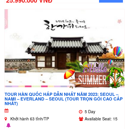
25.990.000 VNĐ
TOUR HÀN QUỐC HẤP DẪN NHẤT NĂM 2023: SEOUL –
NAMI – EVERLAND – SEOUL (TOUR TRỌN GÓI CAO CẤP
NHẤT)
5 Day
Khởi hành 63 tỉnh/TP
Available Seat: 15