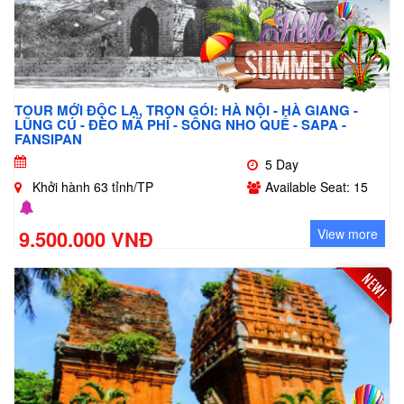
TOUR MỚI ĐỘC LẠ, TRỌN GÓI: HÀ NỘI - HÀ GIANG -
LŨNG CÚ - ĐÈO MÃ PHÌ - SÔNG NHO QUẾ - SAPA -
FANSIPAN
5 Day
Khởi hành 63 tỉnh/TP
Available Seat: 15
9.500.000 VNĐ
View more