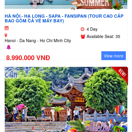
HÀ NỘI - HẠ LONG - SAPA - FANSIPAN (TOUR CAO CẤP
BAO GỒM CẢ VÉ MÁY BAY)
4 Day
Available Seat: 35
Hanoi - Da Nang - Ho Chi Minh City
8.990.000 VNĐ
View more