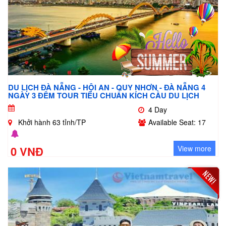
DU LỊCH ĐÀ NẴNG - HỘI AN - QUY NHƠN - ĐÀ NẴNG 4
NGÀY 3 ĐÊM TOUR TIÊU CHUẨN KÍCH CẦU DU LỊCH
4 Day
Khởi hành 63 tỉnh/TP
Available Seat: 17
0 VNĐ
View more