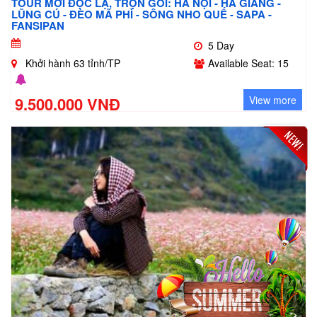
TOUR MỚI ĐỘC LẠ, TRỌN GÓI: HÀ NỘI - HÀ GIANG -
LŨNG CÚ - ĐÈO MÃ PHÌ - SÔNG NHO QUẾ - SAPA -
FANSIPAN
5 Day
Khởi hành 63 tỉnh/TP
Available Seat: 15
9.500.000 VNĐ
View more