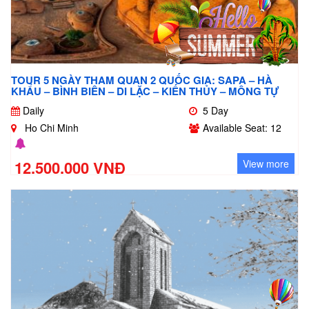
TOUR 5 NGÀY THAM QUAN 2 QUỐC GIA: SAPA – HÀ
KHẨU – BÌNH BIÊN – DI LẶC – KIẾN THỦY – MÔNG TỰ
Daily
5 Day
Ho Chi Minh
Available Seat: 12
12.500.000 VNĐ
View more