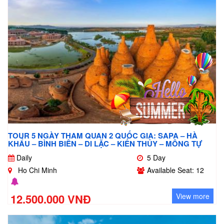
TOUR 5 NGÀY THAM QUAN 2 QUỐC GIA: SAPA – HÀ
KHẨU – BÌNH BIÊN – DI LẶC – KIẾN THỦY – MÔNG TỰ
Daily
5 Day
Ho Chi Minh
Available Seat: 12
12.500.000 VNĐ
View more