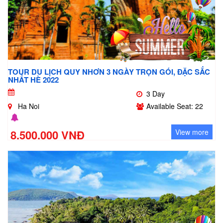
TOUR DU LỊCH QUY NHƠN 3 NGÀY TRỌN GÓI, ĐẶC SẮC
NHẤT HÈ 2022
3 Day
Ha Noi
Available Seat: 22
8.500.000 VNĐ
View more