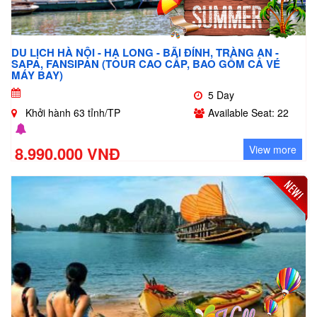
DU LỊCH HÀ NỘI - HẠ LONG - BÃI ĐÍNH, TRÀNG AN -
SAPA, FANSIPAN (TOUR CAO CẤP, BAO GỒM CẢ VÉ
MÁY BAY)
5 Day
Khởi hành 63 tỉnh/TP
Available Seat: 22
8.990.000 VNĐ
View more