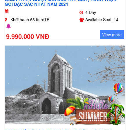
GÓI ĐẶC SẮC NHẤT NĂM 2024
4 Day
Khởi hành 63 tỉnh/TP
Available Seat: 14
9.990.000 VNĐ
View more