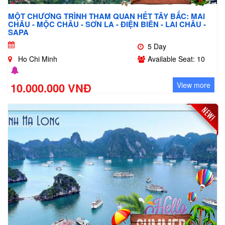
MỘT CHƯƠNG TRÌNH THAM QUAN HẾT TÂY BẮC: MAI
CHÂU - MỘC CHÂU - SƠN LA - ĐIỆN BIÊN - LAI CHÂU -
SAPA
5 Day
Ho Chi Minh
Available Seat: 10
10.000.000 VNĐ
View more