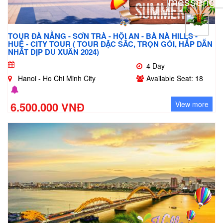
TOUR ĐÀ NẴNG - SƠN TRÀ - HỘI AN - BÀ NÀ HILLS -
HUẾ - CITY TOUR ( TOUR ĐẶC SẮC, TRỌN GÓI, HẤP DẪN
NHẤT DỊP DU XUÂN 2024)
4 Day
Hanoi - Ho Chi Minh City
Available Seat: 18
6.500.000 VNĐ
View more