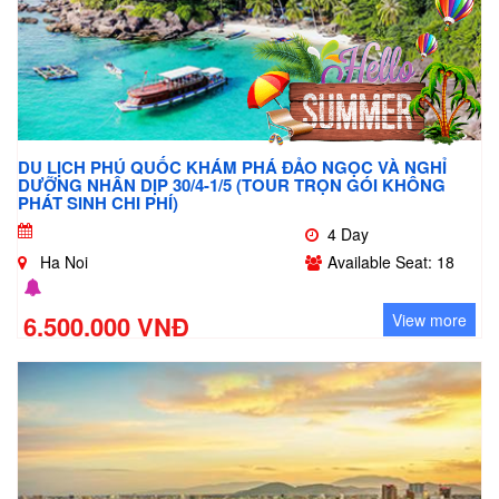
DU LỊCH PHÚ QUỐC KHÁM PHÁ ĐẢO NGỌC VÀ NGHỈ
DƯỠNG NHÂN DỊP 30/4-1/5 (TOUR TRỌN GÓI KHÔNG
PHÁT SINH CHI PHÍ)
4 Day
Ha Noi
Available Seat: 18
6.500.000 VNĐ
View more