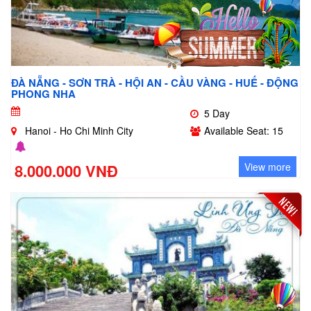
ĐÀ NẴNG - SƠN TRÀ - HỘI AN - CẦU VÀNG - HUẾ - ĐỘNG
PHONG NHA
5 Day
Hanoi - Ho Chi Minh City
Available Seat: 15
8.000.000 VNĐ
View more