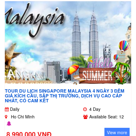
TOUR DU LỊCH SINGAPORE MALAYSIA 4 NGÀY 3 ĐÊM
GIÁ KÍCH CẦU, SẬP THỊ TRƯỜNG, DỊCH VỤ CAO CẤP
NHẤT, CÓ CAM KẾT
Daily
4 Day
Ho Chi Minh
Available Seat: 12
8.990.000 VNĐ
View more