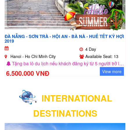
ĐÀ NẴNG - SƠN TRÀ - HỘI AN - BÀ NÀ - HUẾ TẾT KỶ HỢI
2019
4 Day
Hanoi - Ho Chi Minh City
Available Seat: 13
Tặng ba lô du lịch nếu khách đăng ký từ 5 người trở lên
6.500.000 VNĐ
View more
INTERNATIONAL
DESTINATIONS