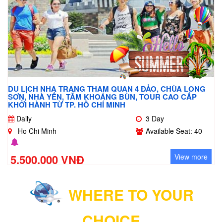
DU LỊCH NHA TRANG THAM QUAN 4 ĐẢO, CHÙA LONG
SƠN, NHÀ YẾN, TẮM KHOÁNG BÙN, TOUR CAO CẤP
KHỞI HÀNH TỪ TP. HỒ CHÍ MINH
Daily
3 Day
Ho Chi Minh
Available Seat: 40
5.500.000 VNĐ
View more
WHERE TO YOUR
CHOICE