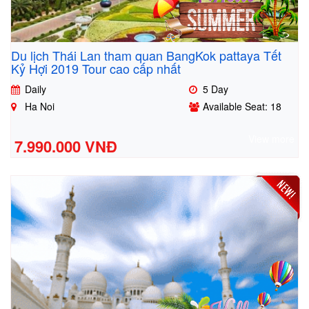
Du lịch Thái Lan tham quan BangKok pattaya Tết
Kỷ Hợi 2019 Tour cao cấp nhất
Daily
5 Day
Ha Noi
Available Seat: 18
View more
7.990.000 VNĐ