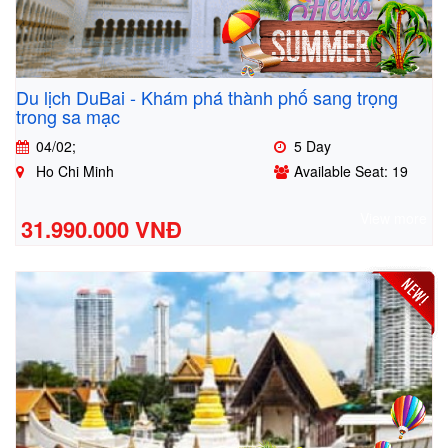
Du lịch DuBai - Khám phá thành phố sang trọng
trong sa mạc
04/02;
5 Day
Ho Chi Minh
Available Seat: 19
View more
31.990.000 VNĐ