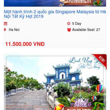
Một hành trình 2 quốc gia Singapore Malaysia từ Hà
Nội Tết Kỷ Hợi 2019
5 Day
Ha Noi
Available Seat: 27
View more
11.500.000 VNĐ