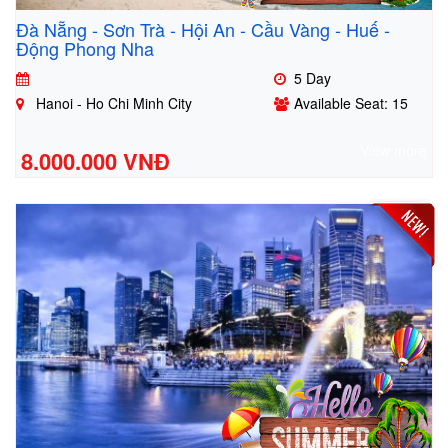
Đà Nẵng - Sơn Trà - Hội An - Cầu Vàng - Huế -
Động Phong Nha
5 Day
Hanoi - Ho Chi Minh City
Available Seat: 15
View more
8.000.000 VNĐ