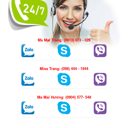
Ms Mai Trang:
(0913) 073 - 026
Miss Trang:
(098) 444 - 1944
Ms Mai Hương:
(0904) 577- 548