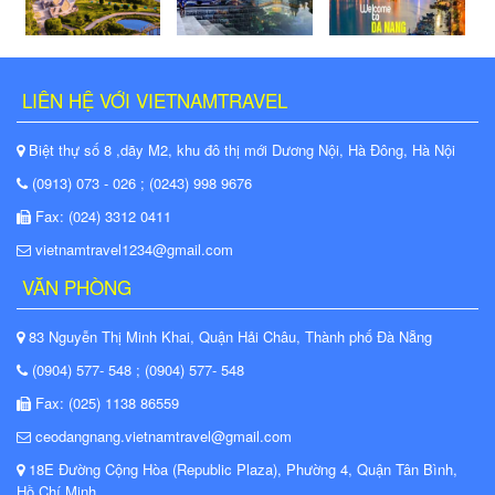
LIÊN HỆ VỚI VIETNAMTRAVEL
Biệt thự số 8 ,dãy M2, khu đô thị mới Dương Nội, Hà Đông, Hà Nội
(0913) 073 - 026 ; (0243) 998 9676
Fax: (024) 3312 0411
vietnamtravel1234@gmail.com
VĂN PHÒNG
83 Nguyễn Thị Minh Khai, Quận Hải Châu, Thành phố Đà Nẵng
(0904) 577- 548 ; (0904) 577- 548
Fax: (025) 1138 86559
ceodangnang.vietnamtravel@gmail.com
18E Đường Cộng Hòa (Republic Plaza), Phường 4, Quận Tân Bình,
Hồ Chí Minh