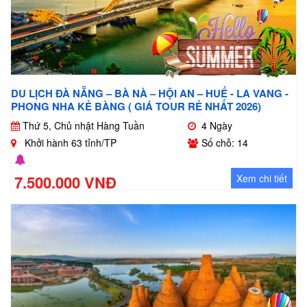
DU LỊCH ĐÀ NẴNG – BÀ NÀ – HỘI AN – HUẾ - LA VANG -
PHONG NHA KẺ BÀNG ( GIÁ TOUR RẺ NHẤT 2026)
Thứ 5, Chủ nhật Hàng Tuần
4 Ngày
Khởi hành 63 tỉnh/TP
Số chỗ: 14
7.500.000 VNĐ
Xem chi tiết