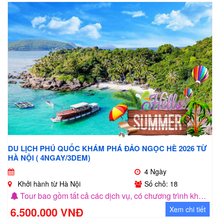
DU LỊCH PHÚ QUỐC KHÁM PHÁ ĐẢO NGỌC HÈ 2026 TỪ
HÀ NỘI ( 4NGAY/3DEM)
4 Ngày
Khởi hành từ Hà Nội
Số chỗ: 18
Tour bao gồm tất cả các dịch vụ, có chương trình khuyến mãi cho nhóm khách 5 người
6.500.000 VNĐ
Xem chi tiết