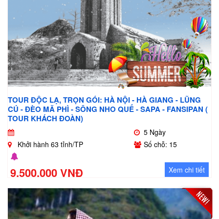
TOUR ĐỘC LẠ, TRỌN GÓI: HÀ NỘI - HÀ GIANG - LŨNG
CÚ - ĐÈO MÃ PHÌ - SÔNG NHO QUẾ - SAPA - FANSIPAN (
TOUR KHÁCH ĐOÀN)
5 Ngày
Khởi hành 63 tỉnh/TP
Số chỗ: 15
9.500.000 VNĐ
Xem chi tiết