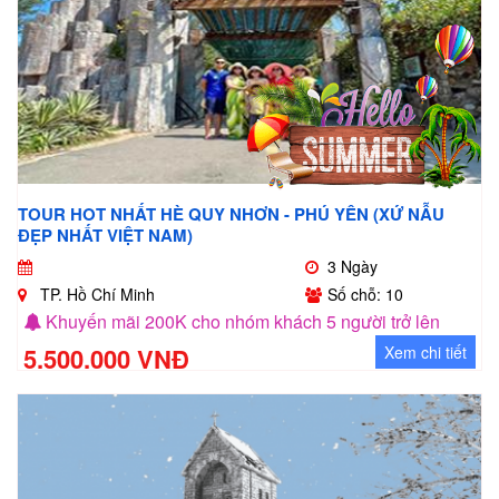
TOUR HOT NHẤT HÈ QUY NHƠN - PHÚ YÊN (XỨ NẪU
ĐẸP NHẤT VIỆT NAM)
3 Ngày
TP. Hồ Chí Minh
Số chỗ: 10
Khuyến mãi 200K cho nhóm khách 5 người trở lên
5.500.000 VNĐ
Xem chi tiết