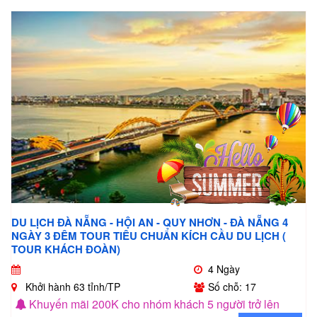
DU LỊCH ĐÀ NẴNG - HỘI AN - QUY NHƠN - ĐÀ NẴNG 4
NGÀY 3 ĐÊM TOUR TIÊU CHUẨN KÍCH CẦU DU LỊCH (
TOUR KHÁCH ĐOÀN)
4 Ngày
Khởi hành 63 tỉnh/TP
Số chỗ: 17
Khuyến mãi 200K cho nhóm khách 5 người trở lên