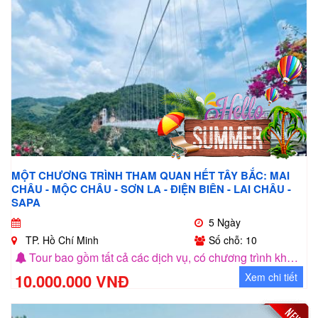
MỘT CHƯƠNG TRÌNH THAM QUAN HẾT TÂY BẮC: MAI
CHÂU - MỘC CHÂU - SƠN LA - ĐIỆN BIÊN - LAI CHÂU -
SAPA
5 Ngày
TP. Hồ Chí Minh
Số chỗ: 10
Tour bao gồm tất cả các dịch vụ, có chương trình khuyến mãi cho nhóm khách 5 người
10.000.000 VNĐ
Xem chi tiết