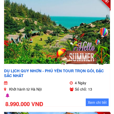
DU LỊCH QUY NHƠN - PHÚ YÊN TOUR TRỌN GÓI, ĐẶC
SẮC NHẤT
4 Ngày
Khởi hành từ Hà Nội
Số chỗ: 13
8.990.000 VNĐ
Xem chi tiết