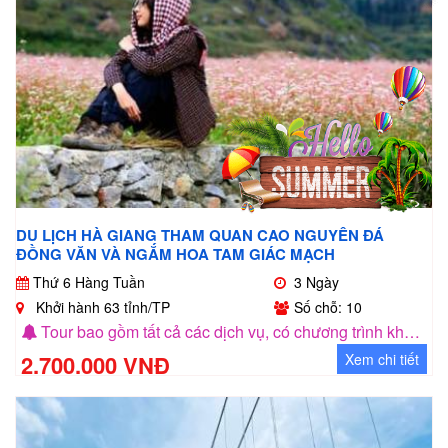
DU LỊCH HÀ GIANG THAM QUAN CAO NGUYÊN ĐÁ
ĐỒNG VĂN VÀ NGẮM HOA TAM GIÁC MẠCH
Thứ 6 Hàng Tuần
3 Ngày
Khởi hành 63 tỉnh/TP
Số chỗ: 10
Tour bao gồm tất cả các dịch vụ, có chương trình khuyến mãi cho nhóm khách 5 người
2.700.000 VNĐ
Xem chi tiết