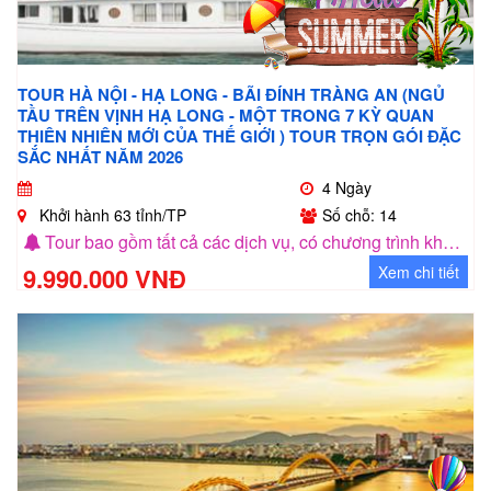
TOUR HÀ NỘI - HẠ LONG - BÃI ĐÍNH TRÀNG AN (NGỦ
TẦU TRÊN VỊNH HẠ LONG - MỘT TRONG 7 KỲ QUAN
THIÊN NHIÊN MỚI CỦA THẾ GIỚI ) TOUR TRỌN GÓI ĐẶC
SẮC NHẤT NĂM 2026
4 Ngày
Khởi hành 63 tỉnh/TP
Số chỗ: 14
Tour bao gồm tất cả các dịch vụ, có chương trình khuyến mãi cho nhóm khách 5 người
9.990.000 VNĐ
Xem chi tiết