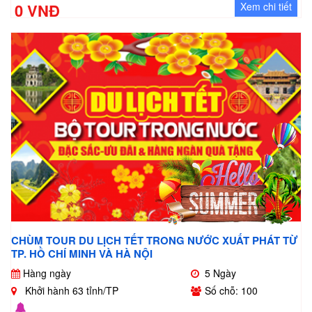
0 VNĐ
Xem chi tiết
CHÙM TOUR DU LỊCH TẾT TRONG NƯỚC XUẤT PHÁT TỪ
TP. HỒ CHÍ MINH VÀ HÀ NỘI
Hàng ngày
5 Ngày
Khởi hành 63 tỉnh/TP
Số chỗ: 100