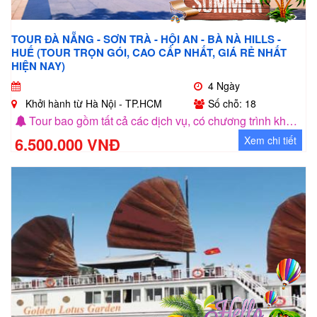
TOUR ĐÀ NẴNG - SƠN TRÀ - HỘI AN - BÀ NÀ HILLS -
HUẾ (TOUR TRỌN GÓI, CAO CẤP NHẤT, GIÁ RẺ NHẤT
HIỆN NAY)
4 Ngày
Khởi hành từ Hà Nội - TP.HCM
Số chỗ: 18
Tour bao gồm tất cả các dịch vụ, có chương trình khuyến mãi cho nhóm khách 5 người
6.500.000 VNĐ
Xem chi tiết