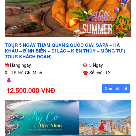
TOUR 5 NGÀY THAM QUAN 2 QUỐC GIA: SAPA – HÀ
KHẨU – BÌNH BIÊN – DI LẶC – KIẾN THỦY – MÔNG TỰ (
TOUR KHÁCH ĐOÀN)
Hàng ngày
5 Ngày
TP. Hồ Chí Minh
Số chỗ: 12
12.500.000 VNĐ
Xem chi tiết