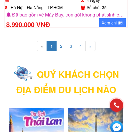
Hà Nội - Đà Nẵng - TP.HCM
Số chỗ: 35
Đã bao gồm vé Máy Bay, trọn gói không phát sinh chi phí trong suốt quáy trình đi tour, có chương trình khuyến mãi cho nhóm khách từ 6 người trở lên.
8.990.000 VNĐ
Xem chi tiết
«
1
2
3
4
»
QUÝ KHÁCH CHỌN
ĐỊA ĐIỂM DU LỊCH NÀO