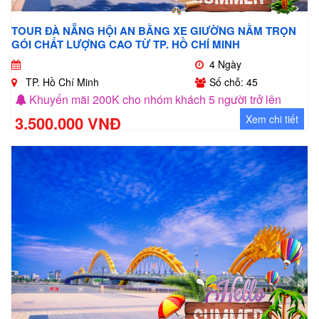
TOUR ĐÀ NẴNG HỘI AN BẰNG XE GIƯỜNG NẰM TRỌN
GÓI CHẤT LƯỢNG CAO TỪ TP. HỒ CHÍ MINH
4 Ngày
TP. Hồ Chí Minh
Số chỗ: 45
Khuyến mãi 200K cho nhóm khách 5 người trở lên
3.500.000 VNĐ
Xem chi tiết