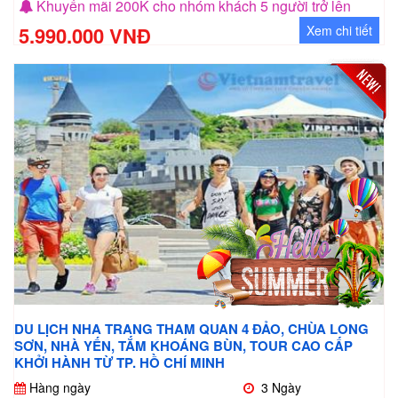
Khuyến mãi 200K cho nhóm khách 5 người trở lên
5.990.000 VNĐ
Xem chi tiết
DU LỊCH NHA TRANG THAM QUAN 4 ĐẢO, CHÙA LONG
SƠN, NHÀ YẾN, TẮM KHOÁNG BÙN, TOUR CAO CẤP
KHỞI HÀNH TỪ TP. HỒ CHÍ MINH
Hàng ngày
3 Ngày