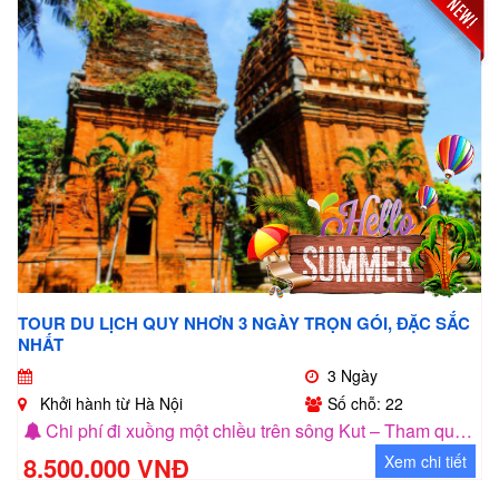
TOUR DU LỊCH QUY NHƠN 3 NGÀY TRỌN GÓI, ĐẶC SẮC
NHẤT
3 Ngày
Khởi hành từ Hà Nội
Số chỗ: 22
Chi phí đi xuồng một chiều trên sông Kut – Tham quan Hầm Hô
8.500.000 VNĐ
Xem chi tiết