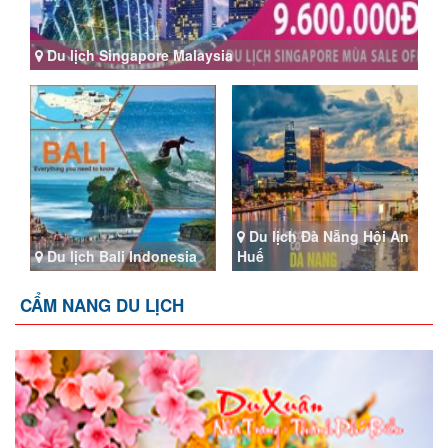
Du lịch Singapore Malaysia
Du lịch Đà Nẵng Hội An
Du lịch Bali Indonesia
Huế
CẨM NANG DU LỊCH