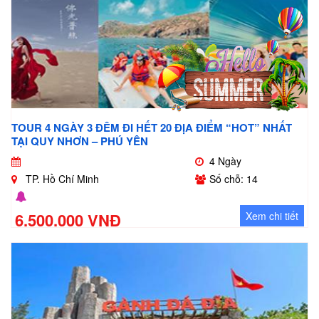
TOUR 4 NGÀY 3 ĐÊM ĐI HẾT 20 ĐỊA ĐIỂM “HOT” NHẤT
TẠI QUY NHƠN – PHÚ YÊN
4 Ngày
TP. Hồ Chí Minh
Số chỗ: 14
6.500.000 VNĐ
Xem chi tiết