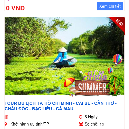
0 VNĐ
Xem chi tiết
TOUR DU LỊCH TP. HỒ CHÍ MINH - CÁI BÈ - CẦN THƠ -
CHÂU ĐỐC - BẠC LIÊU - CÀ MAU
5 Ngày
Khởi hành 63 tỉnh/TP
Số chỗ: 19