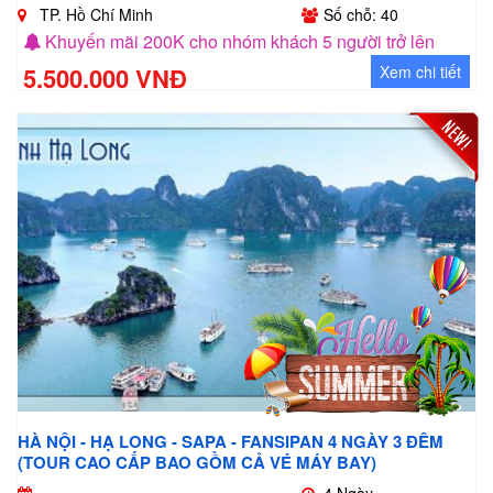
TP. Hồ Chí Minh
Số chỗ: 40
Khuyến mãi 200K cho nhóm khách 5 người trở lên
5.500.000 VNĐ
Xem chi tiết
HÀ NỘI - HẠ LONG - SAPA - FANSIPAN 4 NGÀY 3 ĐÊM
(TOUR CAO CẤP BAO GỒM CẢ VÉ MÁY BAY)
4 Ngày