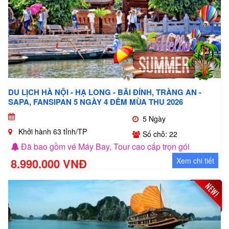
DU LỊCH HÀ NỘI - HẠ LONG - BÃI ĐÍNH, TRÀNG AN -
SAPA, FANSIPAN 5 NGÀY 4 ĐÊM MÙA THU 2026
5 Ngày
Khởi hành 63 tỉnh/TP
Số chỗ: 22
Đã bao gồm vé Máy Bay, Tour cao cấp trọn gói
8.990.000 VNĐ
Xem chi tiết