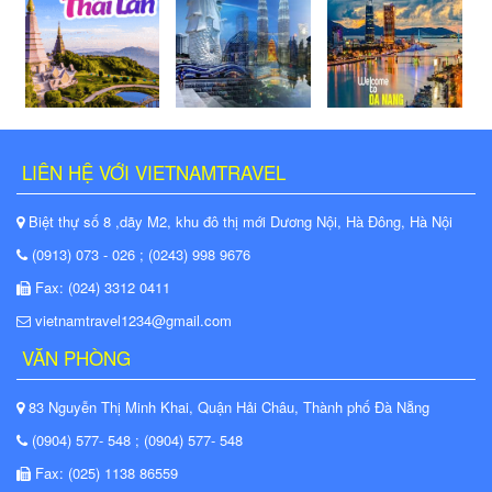
LIÊN HỆ VỚI VIETNAMTRAVEL
Biệt thự số 8 ,dãy M2, khu đô thị mới Dương Nội, Hà Đông, Hà Nội
(0913) 073 - 026 ; (0243) 998 9676
Fax: (024) 3312 0411
vietnamtravel1234@gmail.com
VĂN PHÒNG
83 Nguyễn Thị Minh Khai, Quận Hải Châu, Thành phố Đà Nẵng
(0904) 577- 548 ; (0904) 577- 548
Fax: (025) 1138 86559