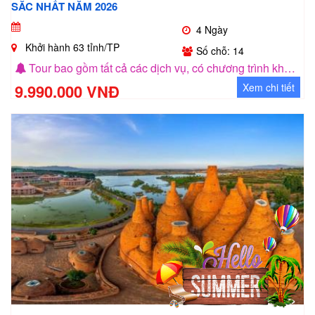
SẮC NHẤT NĂM 2026
4 Ngày
Khởi hành 63 tỉnh/TP
Số chỗ: 14
Tour bao gồm tất cả các dịch vụ, có chương trình khuyến mãi cho nhóm khách 5 người
9.990.000 VNĐ
Xem chi tiết