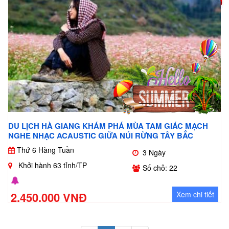
DU LỊCH HÀ GIANG KHÁM PHÁ MÙA TAM GIÁC MẠCH
NGHE NHẠC ACAUSTIC GIỮA NÚI RỪNG TÂY BẮC
Thứ 6 Hàng Tuần
3 Ngày
Khởi hành 63 tỉnh/TP
Số chỗ: 22
2.450.000 VNĐ
Xem chi tiết