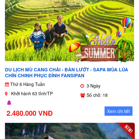
DU LỊCH MÙ CANG CHẢI - BẢN LƯỚT - SAPA MÙA LÚA
CHÍN CHINH PHỤC ĐỈNH FANSIPAN
Thứ 6 Hàng Tuần
3 Ngày
Khởi hành 63 tỉnh/TP
Số chỗ: 18
2.480.000 VNĐ
Xem chi tiết