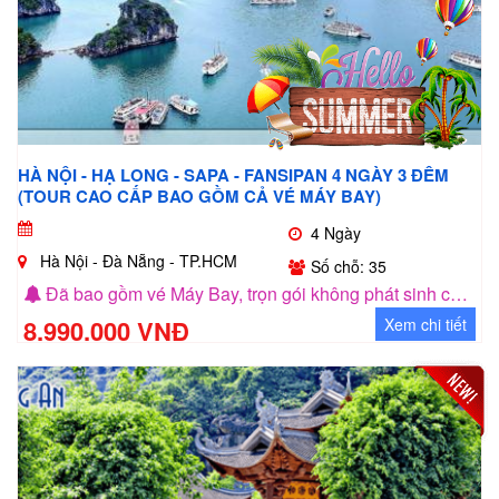
HÀ NỘI - HẠ LONG - SAPA - FANSIPAN 4 NGÀY 3 ĐÊM
(TOUR CAO CẤP BAO GỒM CẢ VÉ MÁY BAY)
4 Ngày
Hà Nội - Đà Nẵng - TP.HCM
Số chỗ: 35
Đã bao gồm vé Máy Bay, trọn gói không phát sinh chi phí trong suốt quáy trình đi tour, có chương trình khuyến mãi cho nhóm khách từ 6 người trở lên.
8.990.000 VNĐ
Xem chi tiết