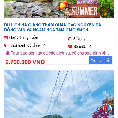
DU LỊCH HÀ GIANG THAM QUAN CAO NGUYÊN ĐÁ
ĐỒNG VĂN VÀ NGẮM HOA TAM GIÁC MẠCH
Thứ 6 Hàng Tuần
3 Ngày
Khởi hành 63 tỉnh/TP
Số chỗ: 10
Tour bao gồm tất cả các dịch vụ, có chương trình khuyến mãi cho nhóm khách 5 người
2.700.000 VNĐ
Xem chi tiết