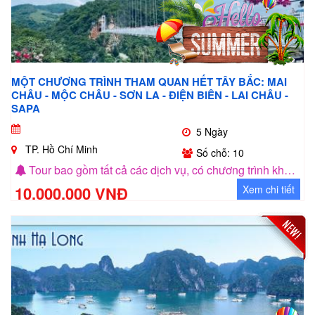
MỘT CHƯƠNG TRÌNH THAM QUAN HẾT TÂY BẮC: MAI
CHÂU - MỘC CHÂU - SƠN LA - ĐIỆN BIÊN - LAI CHÂU -
SAPA
5 Ngày
TP. Hồ Chí Minh
Số chỗ: 10
Tour bao gồm tất cả các dịch vụ, có chương trình khuyến mãi cho nhóm khách 5 người
10.000.000 VNĐ
Xem chi tiết