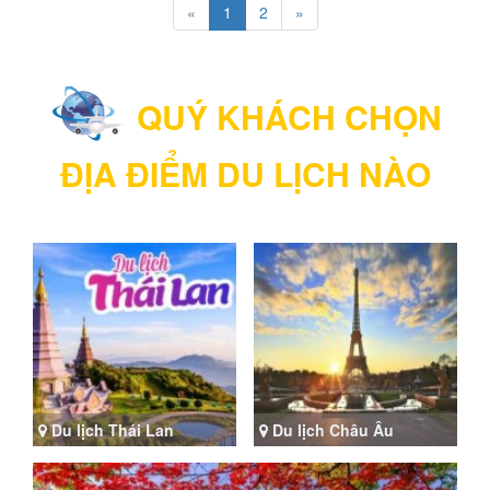
«
1
2
»
QUÝ KHÁCH CHỌN
ĐỊA ĐIỂM DU LỊCH NÀO
Du lịch Thái Lan
Du lịch Châu Âu