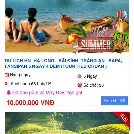
DU LỊCH HN- HẠ LONG - BÃI ĐÍNH, TRÀNG AN - SAPA,
FANSIPAN 5 NGÀY 4 ĐÊM (TOUR TIÊU CHUẨN )
Hàng ngày
5 Ngày
Khởi hành 63 tỉnh/TP
Số chỗ: 30
Đã bao gồm vé Máy Bay, trọn gói
10.000.000 VNĐ
Xem chi tiết