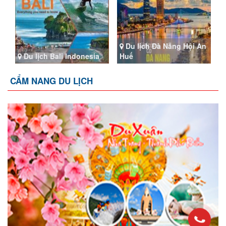
Du lịch Đà Nẵng Hội An
Du lịch Bali Indonesia
Huế
CẨM NANG DU LỊCH