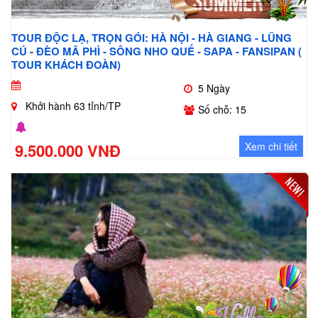
TOUR ĐỘC LẠ, TRỌN GÓI: HÀ NỘI - HÀ GIANG - LŨNG
CÚ - ĐÈO MÃ PHÌ - SÔNG NHO QUẾ - SAPA - FANSIPAN (
TOUR KHÁCH ĐOÀN)
5 Ngày
Khởi hành 63 tỉnh/TP
Số chỗ: 15
9.500.000 VNĐ
Xem chi tiết