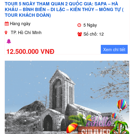
TOUR 5 NGÀY THAM QUAN 2 QUỐC GIA: SAPA – HÀ
KHẨU – BÌNH BIÊN – DI LẶC – KIẾN THỦY – MÔNG TỰ (
TOUR KHÁCH ĐOÀN)
Hàng ngày
5 Ngày
TP. Hồ Chí Minh
Số chỗ: 12
12.500.000 VNĐ
Xem chi tiết