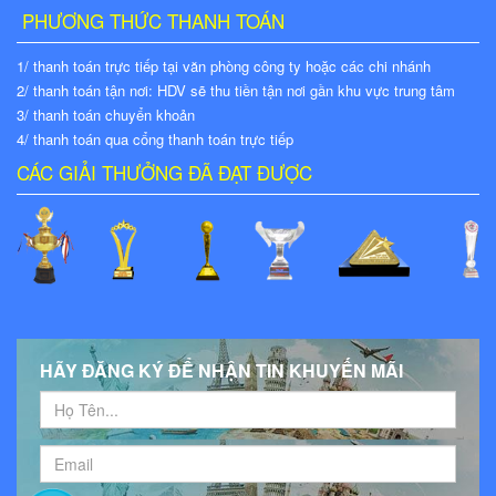
PHƯƠNG THỨC THANH TOÁN
1/ thanh toán trực tiếp tại văn phòng công ty hoặc các chi nhánh
2/ thanh toán tận nơi: HDV sẽ thu tiền tận nơi gần khu vực trung tâm
3/ thanh toán chuyển khoản
4/ thanh toán qua cổng thanh toán trực tiếp
CÁC GIẢI THƯỞNG ĐÃ ĐẠT ĐƯỢC
HÃY ĐĂNG KÝ ĐỂ NHẬN TIN KHUYẾN MÃI