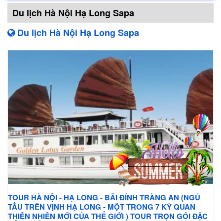
Du lịch Hà Nội Hạ Long Sapa
Du lịch Hà Nội Hạ Long Sapa
TOUR HÀ NỘI - HẠ LONG - BÃI ĐÍNH TRÀNG AN (NGỦ
TẦU TRÊN VỊNH HẠ LONG - MỘT TRONG 7 KỲ QUAN
THIÊN NHIÊN MỚI CỦA THẾ GIỚI ) TOUR TRỌN GÓI ĐẶC