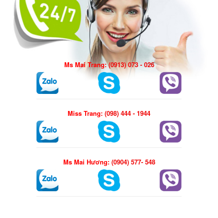
Ms Mai Trang:
(0913) 073 - 026
Miss Trang:
(098) 444 - 1944
Ms Mai Hương:
(0904) 577- 548