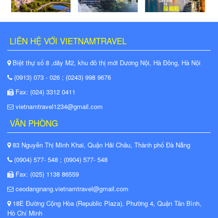
LIÊN HỆ VỚI VIETNAMTRAVEL
Biệt thự số 8 ,dãy M2, khu đô thị mới Dương Nội, Hà Đông, Hà Nội
(0913) 073 - 026 ; (0243) 998 9676
Fax: (024) 3312 0411
vietnamtravel1234@gmail.com
VĂN PHÒNG
83 Nguyễn Thị Minh Khai, Quận Hải Châu, Thành phố Đà Nẵng
(0904) 577- 548 ; (0904) 577- 548
Fax: (025) 1138 86559
ceodangnang.vietnamtravel@gmail.com
18E Đường Cộng Hòa (Republic Plaza), Phường 4, Quận Tân Bình,
Hồ Chí Minh