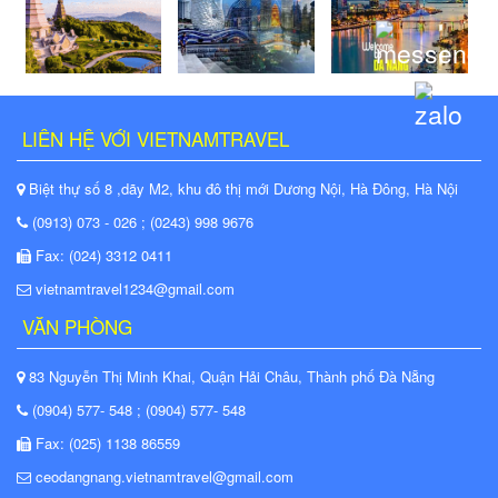
LIÊN HỆ VỚI VIETNAMTRAVEL
Biệt thự số 8 ,dãy M2, khu đô thị mới Dương Nội, Hà Đông, Hà Nội
(0913) 073 - 026 ; (0243) 998 9676
Fax: (024) 3312 0411
vietnamtravel1234@gmail.com
VĂN PHÒNG
83 Nguyễn Thị Minh Khai, Quận Hải Châu, Thành phố Đà Nẵng
(0904) 577- 548 ; (0904) 577- 548
Fax: (025) 1138 86559
ceodangnang.vietnamtravel@gmail.com