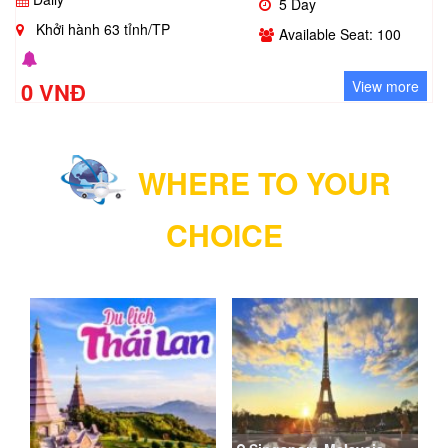
5 Day
Khởi hành 63 tỉnh/TP
Available Seat: 100
0 VNĐ
View more
WHERE TO YOUR
CHOICE