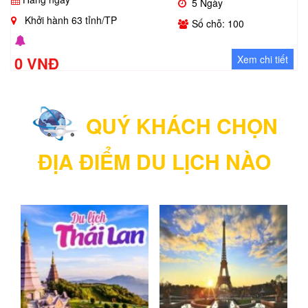
5 Ngày
Khởi hành 63 tỉnh/TP
Số chỗ: 100
0 VNĐ
Xem chi tiết
QUÝ KHÁCH CHỌN
ĐỊA ĐIỂM DU LỊCH NÀO