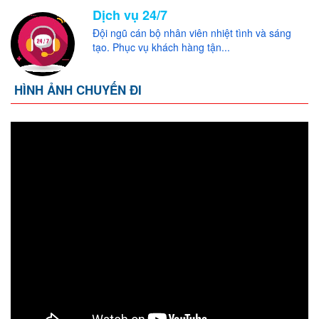
Dịch vụ 24/7
Đội ngũ cán bộ nhân viên nhiệt tình và sáng
tạo. Phục vụ khách hàng tận...
HÌNH ẢNH CHUYẾN ĐI