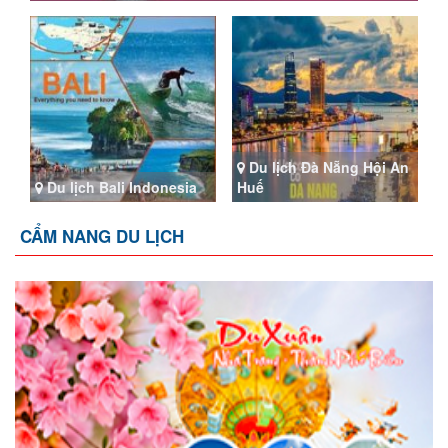
Du lịch Đà Nẵng Hội An
Du lịch Bali Indonesia
Huế
CẨM NANG DU LỊCH