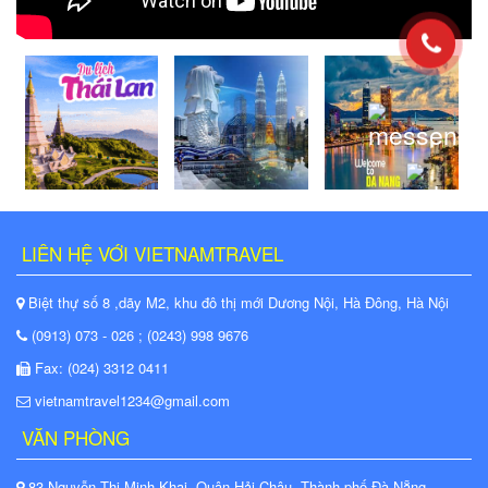
LIÊN HỆ VỚI VIETNAMTRAVEL
Biệt thự số 8 ,dãy M2, khu đô thị mới Dương Nội, Hà Đông, Hà Nội
(0913) 073 - 026 ; (0243) 998 9676
Fax: (024) 3312 0411
vietnamtravel1234@gmail.com
VĂN PHÒNG
83 Nguyễn Thị Minh Khai, Quận Hải Châu, Thành phố Đà Nẵng