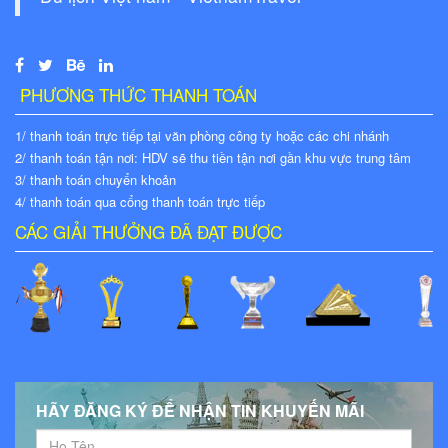
PHƯƠNG THỨC THANH TOÁN
1/ thanh toán trực tiếp tại văn phòng công ty hoặc các chi nhánh
2/ thanh toán tận nơi: HDV sẽ thu tiền tận nơi gần khu vực trung tâm
3/ thanh toán chuyển khoản
4/ thanh toán qua cổng thanh toán trực tiếp
CÁC GIẢI THƯỞNG ĐÃ ĐẠT ĐƯỢC
HÃY ĐĂNG KÝ ĐỂ NHẬN TIN KHUYẾN MÃI