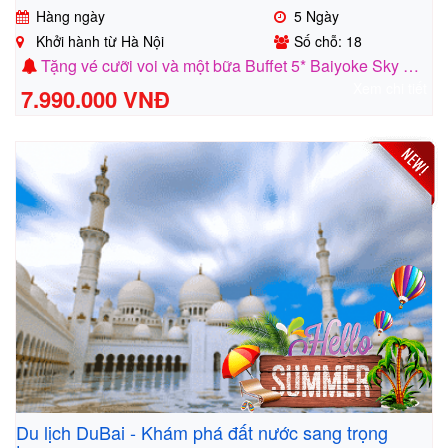
Hàng ngày
5 Ngày
Khởi hành từ Hà Nội
Số chỗ: 18
Tặng vé cưỡi voi và một bữa Buffet 5* Baiyoke Sky 86 tầng
Xem chi tiết
7.990.000 VNĐ
Du lịch DuBai - Khám phá đất nước sang trọng