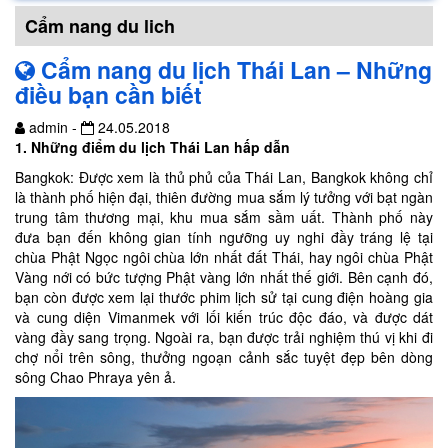
Cẩm nang du lich
Cẩm nang du lịch Thái Lan – Những
điều bạn cần biết
admin -
24.05.2018
1. Những điểm du lịch Thái Lan hấp dẫn
Bangkok: Được xem là thủ phủ của Thái Lan, Bangkok không chỉ
là thành phố hiện đại, thiên đường mua sắm lý tưởng với bạt ngàn
trung tâm thương mại, khu mua sắm sầm uất. Thành phố này
đưa bạn đến không gian tính ngưỡng uy nghi đầy tráng lệ tại
chùa Phật Ngọc ngôi chùa lớn nhất đất Thái, hay ngôi chùa Phật
Vàng nới có bức tượng Phật vàng lớn nhất thế giới. Bên cạnh đó,
bạn còn được xem lại thước phim lịch sử tại cung điện hoàng gia
và cung diện Vimanmek với lối kiến trúc độc đáo, và được dát
vàng đầy sang trọng. Ngoài ra, bạn được trải nghiệm thú vị khi đi
chợ nổi trên sông, thưởng ngoạn cảnh sắc tuyệt đẹp bên dòng
sông Chao Phraya yên ả.