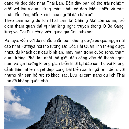
dạng và độc đáo nhất Thái Lan. Đên đây bạn có thể trải nghiệm
cưỡi voi tham quan rừng, cảm nhận vẻ đẹp thiên nhiên và cảm
nhận tấm lòng hiếu khách của người dân bản xứ.
Theo cẩm nang du lịch Thái Lan, tại Chiang Mai còn có một số
điểm tham quan thú vị như làng nghề truyền thống Ô Bo Sang,
làng voi Doi Pui, công viên quốc gia Doi Inthanon,…
Pattaya: Đến với đây chắc chắn bạn không được bỏ qua ngọn núi
cao nhất Pattaya nơi thờ tượng Đô Đốc Hải Quân linh thiêng được
nhiều du khách đến cầu bình an, may mắn trong cuộc sống, tham
quan tượng Phật lớn nhất thế giới, đến công viên đá thạch ngàn
năm và tận hưởng không gian biển khơi tại đảo san hô với khung
cảnh thiên nhiên tuyệt đẹp, cùng bãi biển xanh ngắt êm đềm, với
những rặn san hô rực rỡ khoe sắc. Lưu lại cẩm nang du lịch Thái
Lan để không quên nhé.