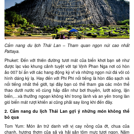
Cẩm nang du lịch Thái Lan – Tham quan ngọn núi cao nhất
Pattaya.
Phuket: Đến với thiên đường tươi mát của biển khơi bạn sẽ như
được lạc vào khung cảnh tuyệt vời tại Vịnh Phan Nga nơi có hòn
ảo 007 bí ẩn với các hang động kỳ vĩ và những ngọn núi đá vôi có
hình dáng kỳ lạ. Hay đến với Phi Phi nổi tiếng là hòn đảo sạch và
nổi tiếng nhất thế giới, tại đây bạn có thể tham gia các môn thể
thao dưới nước vô cùng hấp dẫn như bơi thuyền, lướt sóng, lặn
biển,…và thưởng ngoạn không khí trong lành và an yên trong làn
gió biển mát rượi khiến ai cũng phải say lòng khi đến đây.
2. Cẩm nang du lịch Thái Lan gợi ý những món không thể
bỏ qua
Tom Yum: Món ăn trứ danh với vị cay nồng của ớt, chua của
chanh, hương thơm của sả và hải sản tôm mực tươi ngon. Năm