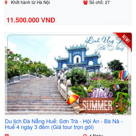
Khởi hành từ Hà Nội
Số chỗ: 27
Xem chi tiết
11.500.000 VNĐ
Du lịch Đà Nẵng Huế: Sơn Trà - Hội An - Bà Nà -
Huế 4 ngày 3 đêm (Giá tour trọn gói)
4 Ngày