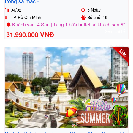
trong sa mạc -
04/02;
5 Ngày
TP. Hồ Chí Minh
Số chỗ: 19
Khách sạn: 4 Sao | Tặng 1 bữa buffet tại khách sạn 5*
Xem chi tiết
31.990.000 VNĐ