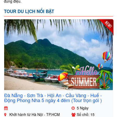
đúng điệu.
TOUR DU LỊCH NỔI BẬT
Đà Nẵng - Sơn Trà - Hội An - Cầu Vàng - Huế -
Động Phong Nha 5 ngày 4 đêm (Tour trọn gói )
5 Ngày
Khởi hành từ Hà Nội - TP.HCM
Số chỗ: 15