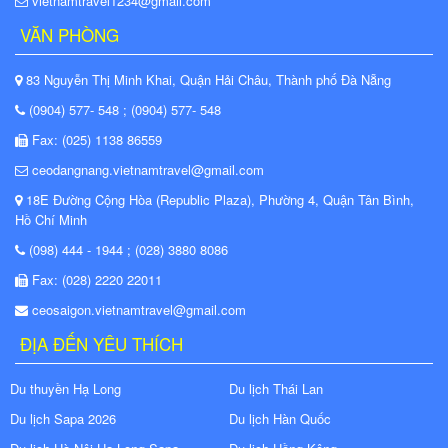
vietnamtravel1234@gmail.com
VĂN PHÒNG
83 Nguyễn Thị Minh Khai, Quận Hải Châu, Thành phố Đà Nẵng
(0904) 577- 548 ; (0904) 577- 548
Fax: (025) 1138 86559
ceodangnang.vietnamtravel@gmail.com
18E Đường Cộng Hòa (Republic Plaza), Phường 4, Quận Tân Bình,
Hồ Chí Minh
(098) 444 - 1944 ; (028) 3880 8086
Fax: (028) 2220 22011
ceosaigon.vietnamtravel@gmail.com
ĐỊA ĐẾN YÊU THÍCH
Du thuyền Hạ Long
Du lịch Thái Lan
Du lịch Sapa 2026
Du lịch Hàn Quốc