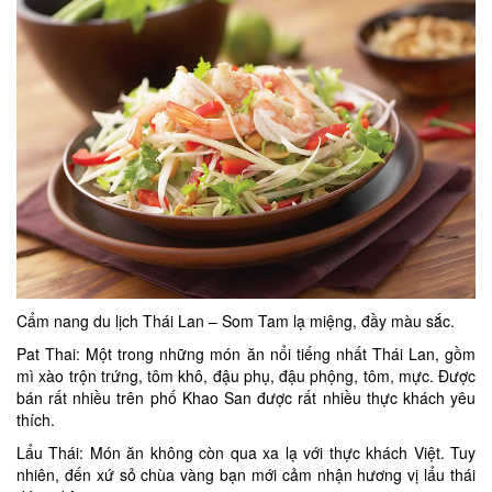
Cẩm nang du lịch Thái Lan – Som Tam lạ miệng, đầy màu sắc.
Pat Thai: Một trong những món ăn nổi tiếng nhất Thái Lan, gồm
mì xào trộn trứng, tôm khô, đậu phụ, đậu phộng, tôm, mực. Được
bán rất nhiều trên phố Khao San được rất nhiều thực khách yêu
thích.
Lẩu Thái: Món ăn không còn qua xa lạ với thực khách Việt. Tuy
nhiên, đến xứ sỏ chùa vàng bạn mới cảm nhận hương vị lẩu thái