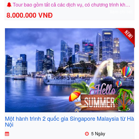
Tour bao gồm tất cả các dịch vụ, có chương trình khuyến mãi cho nhóm khách 5 người
Xem chi tiết
8.000.000 VNĐ
Một hành trình 2 quốc gia Singapore Malaysia từ Hà
Nội
5 Ngày