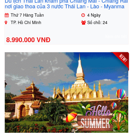
Du lịch Thái Lan khám phá Chiang Mai - Chiang Rai
nơi giao thoa của 3 nước Thái Lan - Lào - Myanma
Thứ 7 Hàng Tuần
4 Ngày
TP. Hồ Chí Minh
Số chỗ: 24
Xem chi tiết
8.990.000 VNĐ