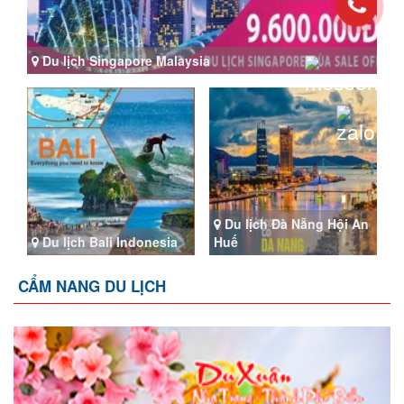
Du lịch Singapore Malaysia
Du lịch Đà Nẵng Hội An
Du lịch Bali Indonesia
Huế
CẨM NANG DU LỊCH