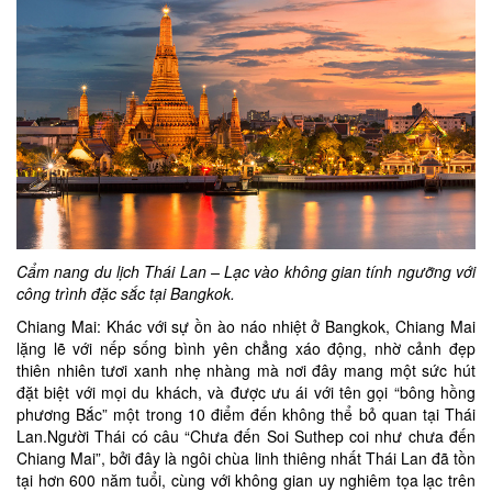
Cẩm nang du lịch Thái Lan – Lạc vào không gian tính ngưỡng với
công trình đặc sắc tại Bangkok.
Chiang Mai: Khác với sự ồn ào náo nhiệt ở Bangkok, Chiang Mai
lặng lẽ với nếp sống bình yên chẳng xáo động, nhờ cảnh đẹp
thiên nhiên tươi xanh nhẹ nhàng mà nơi đây mang một sức hút
đặt biệt với mọi du khách, và được ưu ái với tên gọi “bông hồng
phương Bắc” một trong 10 điểm đến không thể bỏ quan tại Thái
Lan.Người Thái có câu “Chưa đến Soi Suthep coi như chưa đến
Chiang Mai”, bởi đây là ngôi chùa linh thiêng nhất Thái Lan đã tồn
tại hơn 600 năm tuổi, cùng với không gian uy nghiêm tọa lạc trên