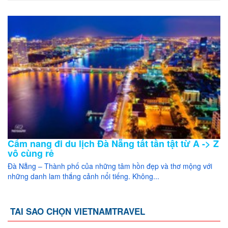
Cẩm nang đi du lịch Đà Nẵng tất tần tật từ A -> Z
vô cùng rẻ
Đà Nẵng – Thành phố của những tâm hồn đẹp và thơ mộng với
những danh lam thắng cảnh nổi tiếng. Không...
TAI SAO CHỌN VIETNAMTRAVEL