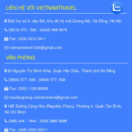
LIÊN HỆ VỚI VIETNAMTRAVEL
Biệt thự số 8 ,dãy M2, khu đô thị mới Dương Nội, Hà Đông, Hà Nội
(0913) 073 - 026 ; (0243) 998 9676
Fax: (024) 3312 0411
vietnamtravel1234@gmail.com
VĂN PHÒNG
83 Nguyễn Thị Minh Khai, Quận Hải Châu, Thành phố Đà Nẵng
(0904) 577- 548 ; (0904) 577- 548
Fax: (025) 1138 86559
ceodangnang.vietnamtravel@gmail.com
18E Đường Cộng Hòa (Republic Plaza), Phường 4, Quận Tân Bình,
Hồ Chí Minh
(098) 444 - 1944 ; (028) 3880 8086
Fax: (028) 2220 22011