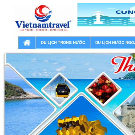
DU LỊCH TRONG NƯỚC
DU LỊCH NƯỚC NGO