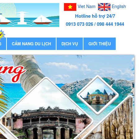
Viet Nam
English
Hotline hỗ trợ 24/7
0913 073 026 / 098 444 1944
6
CẨM NANG DU LỊCH
DỊCH VỤ
GIỚI THIỆU