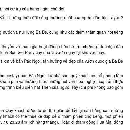
 nơi cư trú của hàng ngàn chú dơi
Bể. Thưởng thức đời sống thường nhật của người dân tộc Tày ở 2
 nước và núi rừng Ba Bể, cũng như các điểm thăm quan nổi tiếng
thuyền và tham gia hoạt động chèo bè tre, chương trình độc đáo
trình Sun Set Party cây nhà lá vườn ngay tại khu vực này.
 01 km về bản Pác Ngòi, tận hưởng vẻ đẹp của vườn quốc gia Ba Bể
(homestay) bản Pác Ngòi. Từ nhà sàn, quý khách có thể phóng tầm
m. Khám phá và thưởng thức những nét văn hóa, nghệ thuật, ẩm thực
ng trình biểu diễn hát Then của người Tày (chi phí không bao gồm
ian Quý khách được tự do thư giãn để lấy lại cân bằng sau những
 khách có thể thuê xe đạp để đi thăm phiên chợ Lèng, một phiên
13,18,23,28 âm lịch hàng tháng). Hoặc đi thăm động Hua Mạ, động