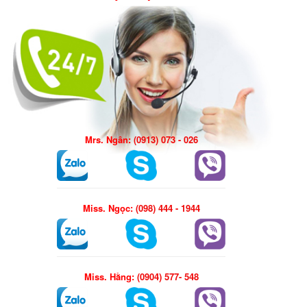
Mrs. Ngân:
(0913) 073 - 026
Miss. Ngọc:
(098) 444 - 1944
Miss. Hằng:
(0904) 577- 548