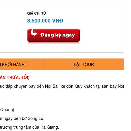
GIÁ CHỈ TỪ
8.500.000 VNĐ
CH KHỞI HÀNH
ĐẶT TOUR
(ĂN TRƯA, TỐI)
tục đáp chuyến bay đến Nội Bài, xe đón Quý khách tại sân bay Nội
.
 Quang).
m ngay bên bờ Sông Lô.
trường trung tâm của Hà Giang.