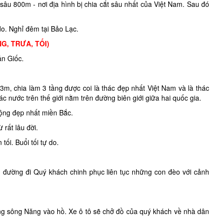
âu 800m - nơi địa hình bị chia cắt sâu nhất của Việt Nam. Sau đó
do. Nghỉ đêm tại Bảo Lạc.
G, TRƯA, TỐI)
ản Giốc.
, chia làm 3 tầng được coi là thác đẹp nhất Việt Nam và là thác
c nước trên thế giới nằm trên đường biên giới giữa hai quốc gia.
ộng đẹp nhất miền Bắc.
rất lâu đời.
ối. Buổi tối tự do.
n đường đi Quý khách chinh phục liên tục những con đèo với cảnh
g sông Năng vào hồ. Xe ô tô sẽ chở đồ của quý khách về nhà dân