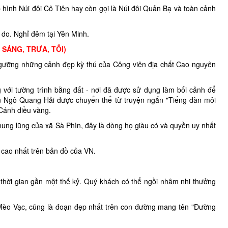
ình Núi đôi Cô Tiên hay còn gọi là Núi đôi Quản Bạ và toàn cảnh
 do. Nghỉ đêm tại Yên Minh.
 SÁNG, TRƯA, TỐI)
ngưỡng những cảnh đẹp kỳ thú của Công viên địa chất Cao nguyên
ới tường trình bằng đất - nơi đã được sử dụng làm bối cảnh để
 Ngô Quang Hải được chuyển thể từ truyện ngắn "Tiếng đàn môi
 Cánh diều vàng.
g lũng của xã Sà Phìn, đây là dòng họ giàu có và quyền uy nhất
 cao nhất trên bản đồ của VN.
hời gian gần một thế kỷ. Quý khách có thể ngồi nhâm nhi thưởng
 Mèo Vạc, cũng là đoạn đẹp nhất trên con đường mang tên "Đường