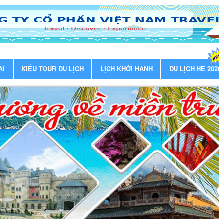
ÀI
KIỂU TOUR DU LỊCH
LỊCH KHỞI HÀNH
DU LỊCH HÈ 202