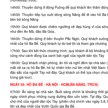
14h00: Thuyền dừng ở động Puông để quý khách lên thăm động,
14h30: Thuyền tiếp tục xuôi dòng sông Năng để đi vào hồ Ba 
bên bờ sông Năng
15h30: Quý khách được chiêm ngưỡng vẻ đẹp hùng vĩ của sông
như đền An Mã, đảo Bà Góa..
16h30: Thuyền dừng ở bến thuyền Pắc Ngòi. Quý khách xuống 
nhất của hồ Ba Bể. Quý khách tự do bơi lôi và tham gia chương 
17h30: Sau khi kết thức chương trình, quý khách đi bộ khoảng
cũng như cánh đồng lúa xanh bát ngát của người dân tộc Tày
18h30: Quý khách nhận phòng, ăn tối và nghỉ đêm tại nhà sàn 
mắt rất xa ra hồ Ba Bể, hồ tự nhiên trên núi lớn nhất Việt Na
đặc sắc của người Tày nơi đây. Quý khách có thể lựa chọn chươ
trong giá tour).
NGÀY 05: HỒ BA BỂ - HÀ NỘI - HCM(ĂN SÁNG, TRƯA)
07h30: Ăn sáng tại nhà sàn. Buổi sáng chính là khoảng thời g
ngày chinh phục những cung đường đèo uốn lượn. Tại đây, Quý
chợ nhỏ của người dân tộc Tày (phiên chợ chính vào ngày 3,8,
lớn và đẹp nhất của Vườn Quốc gia Ba Bể.