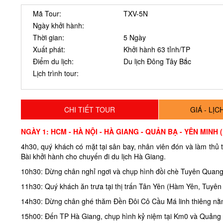
Mã Tour:
TXV-5N
Ngày khởi hành:
Thời gian:
5 Ngày
Xuất phát:
Khởi hành 63 tỉnh/TP
Điểm du lịch:
Du lịch Đông Tây Bắc
Lịch trình tour:
CHI TIẾT TOUR
GIÁ - LỊ
NGÀY 1: HCM - HÀ NỘI - HÀ GIANG - QUẢN BẠ - YÊN MINH 
4h30, quý khách có mặt tại sân bay, nhân viên đón và làm thủ 
Bài khởi hành cho chuyến đi du lịch Hà Giang.
10h30: Dừng chân nghỉ ngơi và chụp hình đồi chè Tuyên Quang
11h30: Quý khách ăn trưa tại thị trấn Tân Yên (Hàm Yên, Tuyên
14h30: Dừng chân ghé thăm Đền Đôi Cô Cầu Má linh thiêng nằ
15h00: Đến TP Hà Giang, chụp hình kỷ niệm tại Km0 và Quảng 