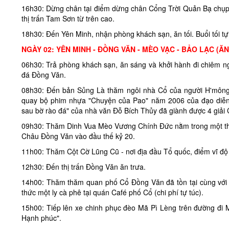
16h30: Dừng chân tại điểm dừng chân Cổng Trời Quản Bạ chụp h
thị trấn Tam Sơn từ trên cao.
18h30: Đến Yên Minh, nhận phòng khách sạn, ăn tối. Buổi tối tự
NGÀY 02: YÊN MINH - ĐỒNG VĂN - MÈO VẠC - BẢO LẠC (ĂN
06h30: Trả phòng khách sạn, ăn sáng và khởi hành đi chiêm 
đá Đồng Văn.
08h30: Đến bản Sủng Là thăm ngôi nhà Cổ của người H'mông v
quay bộ phim nhựa "Chuyện của Pao" năm 2006 của đạo diễn
sau bờ rào đá" của nhà văn Đỗ Bích Thủy đã giành được 4 giải
09h30: Thăm Dinh Vua Mèo Vương Chính Đức nằm trong một thun
Châu Đồng Văn vào đầu thế kỷ 20.
11h00: Thăm Cột Cờ Lũng Cũ - nơi địa đầu Tổ quốc, điểm vĩ độ
12h30: Đến thị trấn Đồng Văn ăn trưa.
14h00: Thăm thăm quan phố Cổ Đồng Văn đã tồn tại cùng với t
thức một ly cà phê tại quán Café phố Cổ (chi phí tự túc).
15h00: Tiếp lên xe chinh phục đèo Mã Pì Lèng trên đường đi
Hạnh phúc".