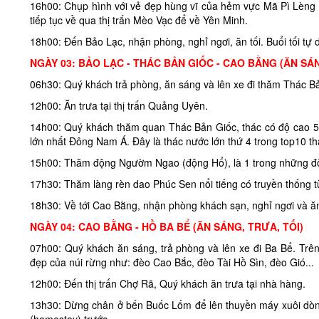
16h00: Chụp hình với vẻ đẹp hùng vĩ của hẻm vực Mã Pì Lèng s
tiếp tục về qua thị trấn Mèo Vạc để về Yên Minh.
18h00: Đến Bảo Lạc, nhận phòng, nghỉ ngơi, ăn tối. Buổi tối tự 
NGÀY 03: BẢO LẠC - THÁC BẢN GIỐC - CAO BẰNG (ĂN SÁN
06h30: Quý khách trả phòng, ăn sáng và lên xe đi thăm Thác B
12h00: Ăn trưa tại thị trấn Quảng Uyên.
14h00: Quý khách thăm quan Thác Bản Giốc, thác có độ cao 53m
lớn nhất Đông Nam Á. Đây là thác nước lớn thứ 4 trong top10 thá
15h00: Thăm động Ngườm Ngao (động Hổ), là 1 trong những đ
17h30: Thăm làng rèn dao Phúc Sen nổi tiếng có truyền thống từ 
18h30: Về tới Cao Bằng, nhận phòng khách sạn, nghỉ ngơi và ăn t
NGÀY 04: CAO BẰNG - HỒ BA BỂ (ĂN SÁNG, TRƯA, TỐI)
07h00: Quý khách ăn sáng, trả phòng và lên xe đi Ba Bể. Trê
đẹp của núi rừng như: đèo Cao Bắc, đèo Tài Hồ Sìn, đèo Gió...
12h00: Đến thị trấn Chợ Rã, Quý khách ăn trưa tại nhà hàng.
13h30: Dừng chân ở bến Buốc Lốm để lên thuyền máy xuôi dòn
(homestay) trước.